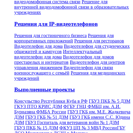
видеодомофонная система связи
Решение для
внутренней видеодомофонной связи в образовательных
учреждениях
Решения для IP-видеотелефонов
Решения для гостиничного бизнеса
Решения для
корпоративных приложений
Решения для ресторанов
Видеотелефон для дома
Видеотелефон для студенческих
общежитей и кампусов
Интеллектуальный
видеотелефон для дома
Видеотелефон для домов
престарелых и интернатов
Видеотелефон для центров
управления движением
Видеотелефон для связи
военнослужащего с семьёй
Решения для медицинских
учреждений
Выполненные проекты
Консульство Республики Куба в РФ
ГБУЗ ПКБ № 5 ДЗМ
ГКУЗ ПТО КРИC ДЗМ
ФГБУ ГНЦ ФМБЦ им. А.И.
Бурназяна ФМБА России
ГБУЗ ГКБ им. М.Е. Жадкевича
ДЗМ
ГБУЗ ГКБ № 51 ДЗМ
ГБУЗ ГКБ имени С.С. Юдина
ДЗМ
ГБУЗ Госпиталь для ветеранов войн № 1 ДЗМ
ГБУЗ ПКБ № 15 ДЗМ
ФКУЗ ЦП № 3 МВД России
ГБУ