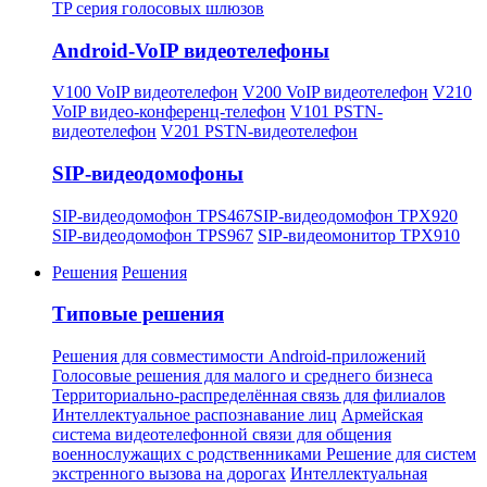
TP серия голосовых шлюзов
Android-VoIP видеотелефоны
V100 VoIP видеотелефон
V200 VoIP видеотелефон
V210
VoIP видео-конференц-телефон
V101 PSTN-
видеотелефон
V201 PSTN-видеотелефон
SIP-видеодомофоны
SIP-видеодомофон TPS467
SIP-видеодомофон TPX920
SIP-видеодомофон TPS967
SIP-видеомонитор TPX910
Решения
Решения
Типовые решения
Решения для совместимости Android-приложений
Голосовые решения для малого и среднего бизнеса
Территориально-распределённая связь для филиалов
Интеллектуальное распознавание лиц
Армейская
система видеотелефонной связи для общения
военнослужащих с родственниками
Решение для систем
экстренного вызова на дорогах
Интеллектуальная