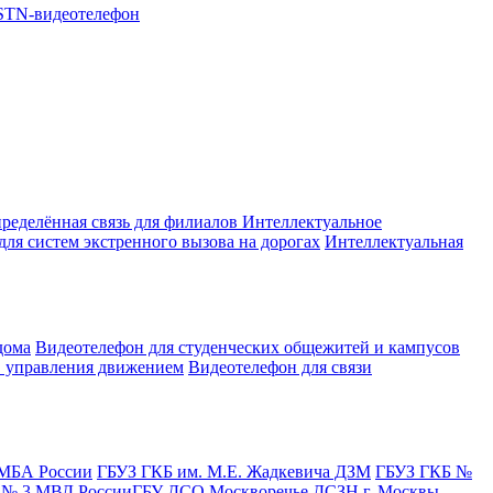
STN-видеотелефон
ределённая связь для филиалов
Интеллектуальное
для систем экстренного вызова на дорогах
Интеллектуальная
дома
Видеотелефон для студенческих общежитей и кампусов
в управления движением
Видеотелефон для связи
МБА России
ГБУЗ ГКБ им. М.Е. Жадкевича ДЗМ
ГБУЗ ГКБ №
№ 3 МВД России
ГБУ ДСО Москворечье ДСЗН г. Москвы