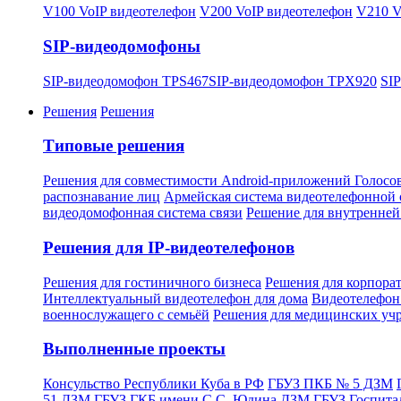
V100 VoIP видеотелефон
V200 VoIP видеотелефон
V210 V
SIP-видеодомофоны
SIP-видеодомофон TPS467
SIP-видеодомофон TPX920
SI
Решения
Решения
Типовые решения
Решения для совместимости Android-приложений
Голосо
распознавание лиц
Армейская система видеотелефонной
видеодомофонная система связи
Решение для внутренней
Решения для IP-видеотелефонов
Решения для гостиничного бизнеса
Решения для корпор
Интеллектуальный видеотелефон для дома
Видеотелефон 
военнослужащего с семьёй
Решения для медицинских уч
Выполненные проекты
Консульство Республики Куба в РФ
ГБУЗ ПКБ № 5 ДЗМ
51 ДЗМ
ГБУЗ ГКБ имени С.С. Юдина ДЗМ
ГБУЗ Госпита