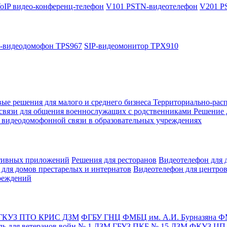
oIP видео-конференц-телефон
V101 PSTN-видеотелефон
V201 P
P-видеодомофон TPS967
SIP-видеомонитор TPX910
вые решения для малого и среднего бизнеса
Территориально-расп
 связи для общения военнослужащих с родственниками
Решение 
 видеодомофонной связи в образовательных учреждениях
ативных приложений
Решения для ресторанов
Видеотелефон для 
для домов престарелых и интернатов
Видеотелефон для центро
реждений
ГКУЗ ПТО КРИC ДЗМ
ФГБУ ГНЦ ФМБЦ им. А.И. Бурназяна Ф
ль для ветеранов войн № 1 ДЗМ
ГБУЗ ПКБ № 15 ДЗМ
ФКУЗ ЦП 